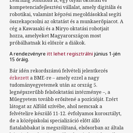
Learning Solutions is, egy olyan oktatási és
kompetenciafejlesztési vállalat, amely digitális és
robotikai, valamint képzési megoldásokkal segíti
összekapcsolni az oktatást és a munkaerőpiacot. A
cég a Kawasaki és a Niryo oktatási robotjait
hozza, amelyeket Magyarországon most
próbálhatnak ki először a diákok.
A rendezvényre
itt lehet regisztrálni
június 1-jén
15 óráig.
Bár idén rekordszámú felvételi jelentkezés
érkezett
a BME-re – amely ezzel a nagy
tudományegyetemek után az ország 5.
legnépszerűbb felsőoktatási intézménye –, a
Műegyetem tovább erősítené a pozícióját. Ezért
látogat az Alföld szívébe, ahol nemcsak a
felvételire készülő 11-12. évfolyamos korosztályt,
de a középiskolai specializáció előtt álló
fiatalabbakat is megszólítaná, elsősorban az általa