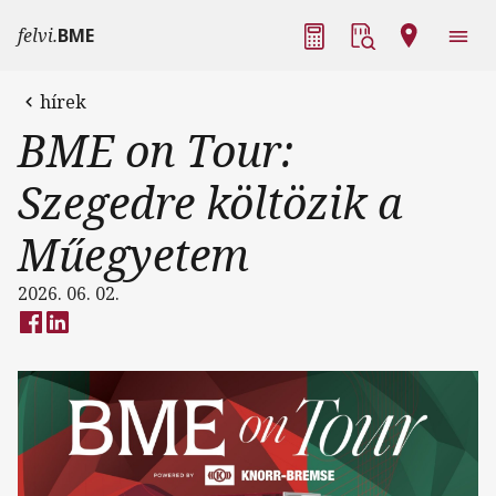
Ugrás a tartalomra
Fő navigáció
felvi.
BME
hírek
BME on Tour:
Szegedre költözik a
Műegyetem
2026. 06. 02.