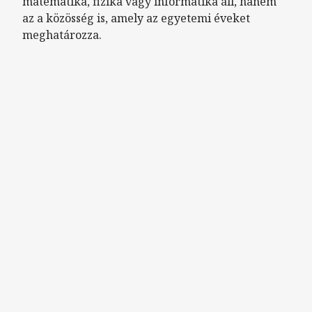
matematika, fizika vagy informatika áll, hanem
az a közösség is, amely az egyetemi éveket
meghatározza.
Remote video URL