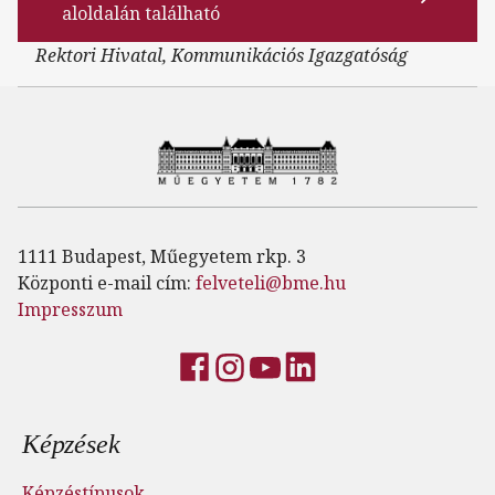
aloldalán található
Rektori Hivatal, Kommunikációs Igazgatóság
1111 Budapest, Műegyetem rkp. 3
Központi e-mail cím:
felveteli@bme.hu
Impresszum
Lábléc menü
Képzések
Képzéstípusok