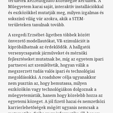
területek kézzelfogható közelségbe kerülnek. A
Műegyetem karai saját, interaktív installációkkal
és eszközökkel mutatják meg, milyen izgalmas és
sokszínű világ vár azokra, akik a STEM-
területeken tanulnak tovább.
A szegedi Erzsébet-ligetben többek között
önvezető modellautókat, VR-szimulációt is
kipróbálhatnak az érdeklődők. A hallgatói
versenycsapatok járműveket és mérnöki
fejlesztéseket mutatnak be, míg az egyetem ipari
partnerei azt szemléltetik, hogyan válik a
megszerzett tudás valós ipari és technológiai
megoldásokká. A roadshow célja ugyanakkor
nem pusztán az, hogy bemutassa, milyen
eszközökön vagy technológiákon dolgoznak a
műegyetemisták, hanem hogy közelebb hozza az
egyetemi közeget. A jól fizető hazai és nemzetközi
karrierlehetőségek mögött ugyanis nemcsak a