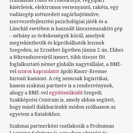
Humanoid robot és robotkutya, vegyipari
kísérletek, elektromos versenyautó, rakéta, egy
vadászgép szétszedett sugárhajtóműve,
szervezetfejlesztési pszichológiai játék és a
Lánchíd esetében is használt láncszemszakító gép
– néhány az érdekességek közül, amelyek
megtekinthetők és kipróbálhatók lesznek
Szegeden, az Erzsébet-ligetben június 2-án. Ehhez
a fékrendszereiről ismert, több tízezer főt
foglalkoztató német globális nagyvállalat, a BME-
vel
szoros kapcsolatot
ápoló Knorr-Bremse
biztosít kamiont. A cég nemcsak logisztikai,
hanem szakmai partnere is a rendezvénynek,
ahogy a BME-vel
együttműködő
Szegedi
Szakképzési Centrum is, amely abban segített,
hogy minél diákbarátabb módon szólhasson az
egyetem a fiatalokhoz.
Szakmai partnerként csatlakozik a Prohuman