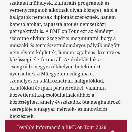
szakmai műhelyek, kulturális programok és
versenycsapatok alkotnak olyan közeget, ahol a
hallgatók nemcsak diplomát szereznek, hanem
kapcsolatokat, tapasztalatot és nemzetközi
perspektívát is. A BME on Tour ezt az élményt
szeretné elvinni Szegedre: megmutatni, hogy a
műszaki és természettudományos pályák mögött
nem elvont képletek, hanem izgalmas, kreatív és
közösségi életforma áll. Az érdeklődők a
csongrádi megyeszékhelyen betekintést
nyerhetnek a Műegyetem világába és
személyesen találkozhatnak hallgatókkal,
oktatókkal és ipari partnerekkel, valamint
közvetlenül kapcsolódhatnak ahhoz a
közösséghez, amely évszázadok óta meghatározó
szereplője a magyar mérnök- és innovációs
képzésnek.
További információ a BME on Tour 2026