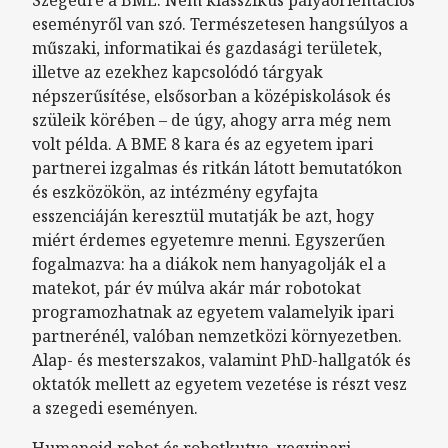
Szegedre a BME. Nem klasszikus pályaorientációs
eseményről van szó. Természetesen hangsúlyos a
műszaki, informatikai és gazdasági területek,
illetve az ezekhez kapcsolódó tárgyak
népszerűsítése, elsősorban a középiskolások és
szüleik körében – de úgy, ahogy arra még nem
volt példa. A BME 8 kara és az egyetem ipari
partnerei izgalmas és ritkán látott bemutatókon
és eszközökön, az intézmény egyfajta
esszenciáján keresztül mutatják be azt, hogy
miért érdemes egyetemre menni. Egyszerűen
fogalmazva: ha a diákok nem hanyagolják el a
matekot, pár év múlva akár már robotokat
programozhatnak az egyetem valamelyik ipari
partnerénél, valóban nemzetközi környezetben.
Alap- és mesterszakos, valamint PhD-hallgatók és
oktatók mellett az egyetem vezetése is részt vesz
a szegedi eseményen.