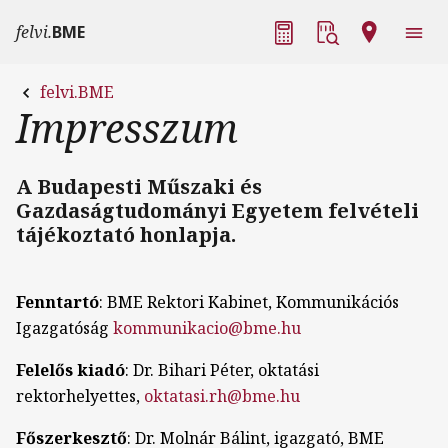
Ugrás a tartalomra
Fő navigáció
felvi.
BME
felvi.BME
Impresszum
A Budapesti Műszaki és
Gazdaságtudományi Egyetem felvételi
tájékoztató honlapja.
Fenntartó
: BME Rektori Kabinet, Kommunikációs
Igazgatóság
kommunikacio@bme.hu
Felelős
kiadó
: Dr. Bihari Péter, oktatási
rektorhelyettes,
oktatasi.rh@bme.hu
Főszerkesztő
: Dr. Molnár Bálint, igazgató, BME