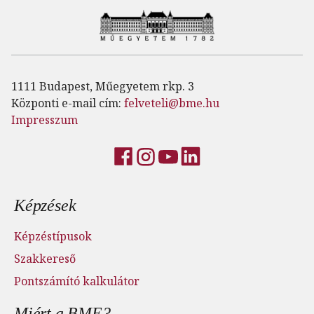
1111 Budapest, Műegyetem rkp. 3
Központi e-mail cím:
felveteli@bme.hu
Impresszum
Lábléc menü
Képzések
Képzéstípusok
Szakkereső
Pontszámító kalkulátor
Miért a BME?