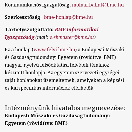
Kommunikációs Igazgatóság,
molnar.balint@bme.hu
Szerkesztőség
:
bme-honlap@bme.hu
Tárhelyszolgáltató:
BME Informatikai
Igazgatóság
(mail:
webmaster@bme.hu
)
Ez a honlap (
www.felvi.bme.hu
) a Budapesti Műszaki
és Gazdaságtudományi Egyetem (rövidítve: BME)
magyar nyelvű felsőoktatási felvételi témához
készített honlapja. Az egyetem szervezeti egységei
saját honlapokat üzemeltetnek, amelyeken a képzési
és karspecifikus információk elérhetők.
Intézményünk hivatalos megnevezése:
Budapesti Műszaki és Gazdaságtudományi
Egyetem (rövidítve: BME)