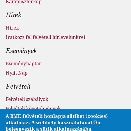
Kampusztérkép
Hírek
Hírek
Iratkozz fel felvételi hírlevelünkre!
Események
Eseménynaptár
Nyílt Nap
Felvételi
Felvételi szabályok
Felvételi követelmények
A BME felvételi honlapja sütiket (cookies)
Felvételi menetrend
alkalmaz. A webhely használatával Ön
Nyílt nap
beleegyezik a sütik alkalmazásába.