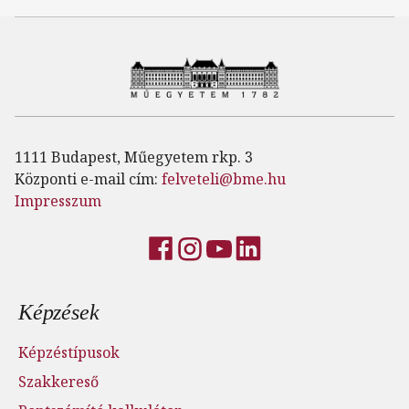
1111 Budapest, Műegyetem rkp. 3
Központi e-mail cím:
felveteli@bme.hu
Impresszum
Lábléc menü
Képzések
Képzéstípusok
Szakkereső