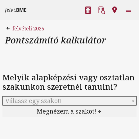
Ugrás a tartalomra
Fő navigáció
felvi.
BME
felvételi 2025
Pontszámító kalkulátor
Melyik alapképzési vagy osztatlan
szakunkon szeretnél tanulni?
Válassz egy szakot!
Megnézem a szakot!