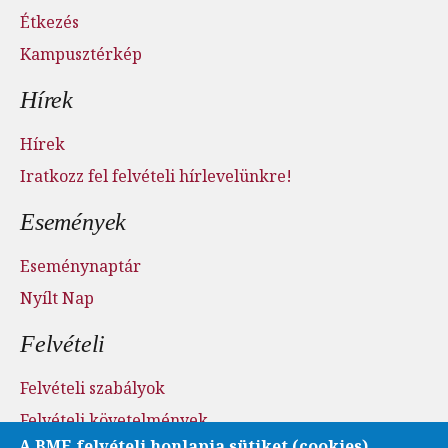
Étkezés
Kampusztérkép
Hírek
Hírek
Iratkozz fel felvételi hírlevelünkre!
Események
Eseménynaptár
Nyílt Nap
Felvételi
Felvételi szabályok
Felvételi követelmények
A BME felvételi honlapja sütiket (cookies)