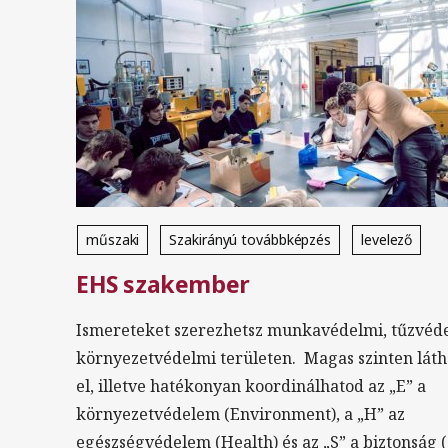
műszaki
Szakirányú továbbképzés
levelező
EHS szakember
magyar
Ismereteket szerezhetsz munkavédelmi, tűzvéde
környezetvédelmi területen. Magas szinten lát
el, illetve hatékonyan koordinálhatod az „E” a
környezetvédelem (Environment), a „H” az
egészségvédelem (Health) és az „S” a biztonság (