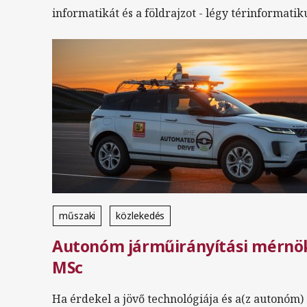
informatikát és a földrajzot - légy térinformatik
műszaki
közlekedés
Autonóm járműirányítási mérnö
Mesterszak (MA/MSc/MBA)
nappali
angol
MSc
Ha érdekel a jövő technológiája és a(z autonóm)