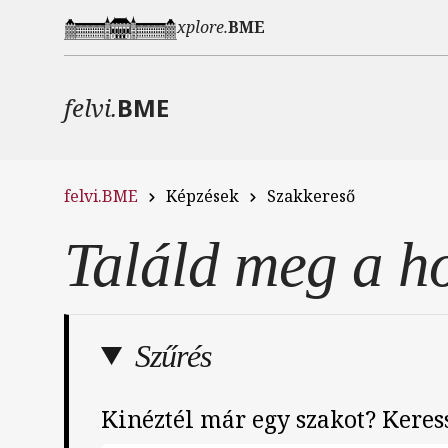
Ugrás a tartalomra
xplore.
BME
felvi.
BME
felvi.BME
Képzések
Szakkereső
Találd meg a ho
Szűrés
Kinéztél már egy szakot? Keress