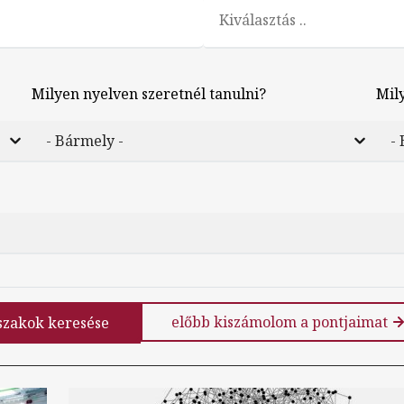
Milyen nyelven szeretnél tanulni?
Mil
előbb kiszámolom a pontjaimat
szakok keresése