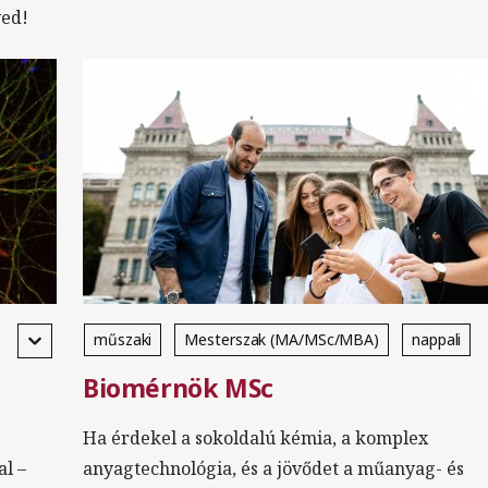
yed!
műszaki
Mesterszak (MA/MSc/MBA)
nappali
Biomérnök MSc
magyar
Ha érdekel a sokoldalú kémia, a komplex
al –
anyagtechnológia, és a jövődet a műanyag- és