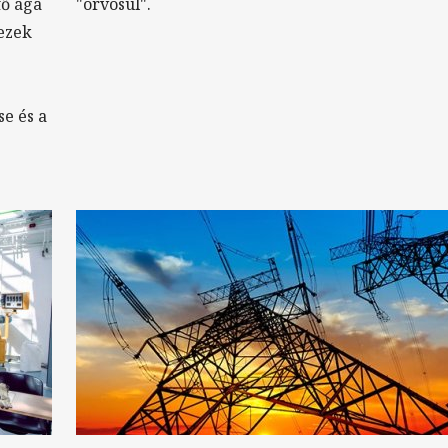
fő ága
"orvosul".
dezek
se és a