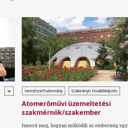
természettudomány
Szakirányú továbbképzés
Atomerőművi üzemeltetési
levelező
magyar
szakmérnök/szakember
Ismerd meg, hogyan működik az emberiség egy