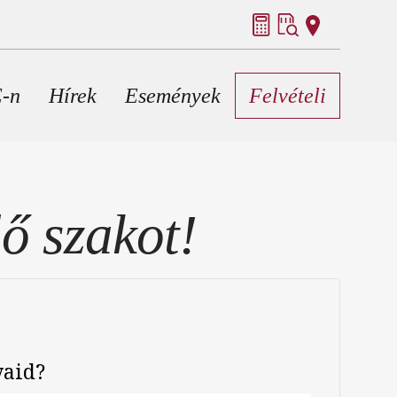
E-n
Hírek
Események
Felvételi
ő szakot!
yaid?