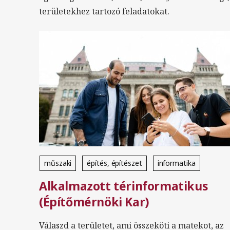
területekhez tartozó feladatokat.
műszaki
építés, építészet
informatika
Alkalmazott térinformatikus
Szakirányú továbbképzés
levelező
magyar
(Építőmérnöki Kar)
Földrajz
Válaszd a területet, ami összeköti a matekot, az