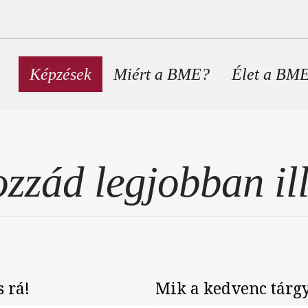
Fő navigáció
Képzések
Miért a BME?
Élet a BM
zzád legjobban ill
 rá!
Mik a kedvenc tárg