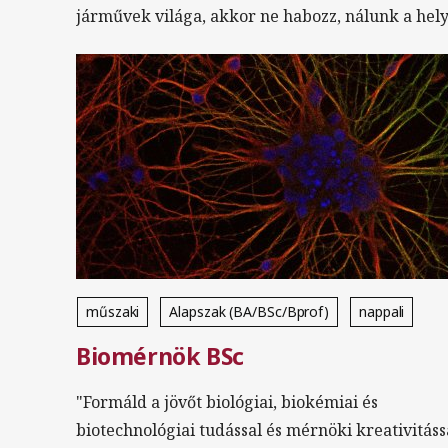
járművek világa, akkor ne habozz, nálunk a hel
műszaki
Alapszak (BA/BSc/Bprof)
nappali
Biomérnök BSc
magyar
Biológia
Kémia
Fizika
Matematika
Környezetvédelem
Egészségtan
"Formáld a jövőt biológiai, biokémiai és
biotechnológiai tudással és mérnöki kreativitáss