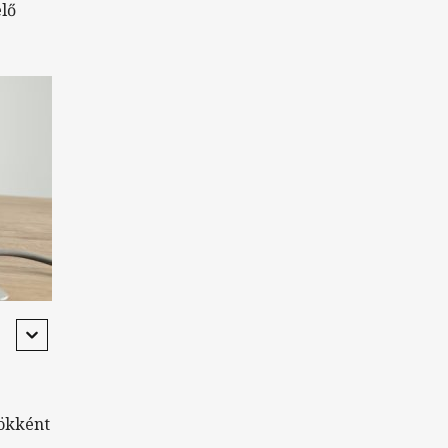
elő
ökként