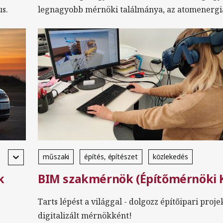
us.
legnagyobb mérnöki találmánya, az atomenergi
műszaki
építés, építészet
közlekedés
k
BIM szakmérnök (Építőmérnöki 
Szakirányú továbbképzés
levelező
magyar
Tarts lépést a világgal - dolgozz építőipari proj
digitalizált mérnökként!