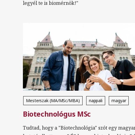
legyél te is biomérnök!"
Mesterszak (MA/MSc/MBA)
nappali
magyar
Biotechnológus MSc
Biológia
Kémia
Fizika
Tudtad, hogy a "Biotechnológia" szót egy magya