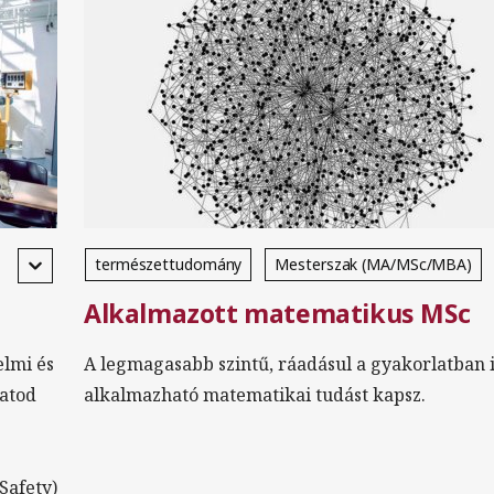
természettudomány
Mesterszak (MA/MSc/MBA)
Alkalmazott matematikus MSc
nappali
magyar
angol
Földrajz
lmi és
A legmagasabb szintű, ráadásul a gyakorlatban 
hatod
alkalmazható matematikai tudást kapsz.
Safety)