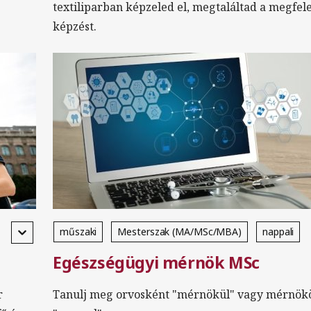
textiliparban képzeled el, megtaláltad a megfel
képzést.
műszaki
Mesterszak (MA/MSc/MBA)
nappali
Egészségügyi mérnök MSc
magyar
r
Tanulj meg orvosként "mérnökül" vagy mérnök