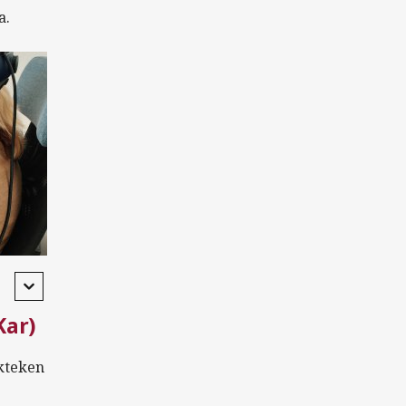
a.
Kar)
ekteken