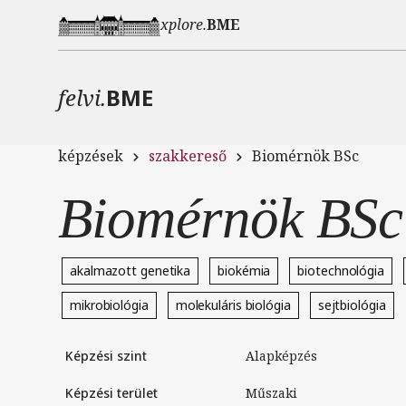
Ugrás a tartalomra
xplore.
BME
felvi.
BME
képzések
szakkereső
Biomérnök BSc
Biomérnök BSc
akalmazott genetika
biokémia
biotechnológia
mikrobiológia
molekuláris biológia
sejtbiológia
Képzési szint
Alapképzés
Képzési terület
Műszaki