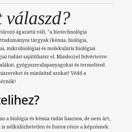
t válaszd?
tározó ágazattá vált, "a biotechnológia
ttudományos tárgyak (kémia, biológia,
ai, mikrobiológiai és molekuláris biológiai
ai tudást sajátíthatsz el. Mindezzel felvértezve:
lákat, gyógyszeralapanyagokat és termeltesd
lmiszereket és minősítsd azokat! Védd a
mérnök!
telihez?
an a biológia és kémia tudás hasznos, de nem árt,
 is nélkülözhetetlen és fontos része a képzésnek.