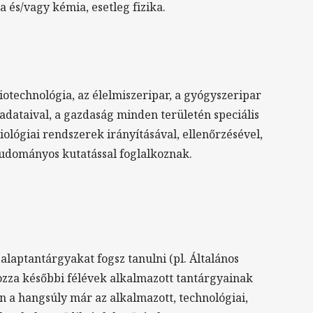
a és/vagy kémia, esetleg fizika.
otechnológia, az élelmiszeripar, a gyógyszeripar
adataival, a gazdaság minden területén speciális
ógiai rendszerek irányításával, ellenőrzésével,
tudományos kutatással foglalkoznak.
laptantárgyakat fogsz tanulni (pl. Általános
pozza későbbi félévek alkalmazott tantárgyainak
n a hangsúly már az alkalmazott, technológiai,