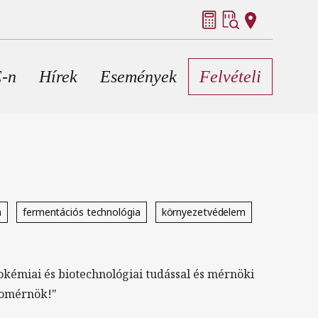
E-n
Hírek
Események
Felvételi
a
fermentációs technológia
környezetvédelem
iokémiai és biotechnológiai tudással és mérnöki
biomérnök!"