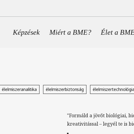
Fő navigáció
Képzések
Miért a BME?
Élet a BM
élelmiszeranalitika
élelmiszerbiztonság
élelmiszertechnológi
"Formáld a jövőt biológiai, b
kreativitással – legyél te is 