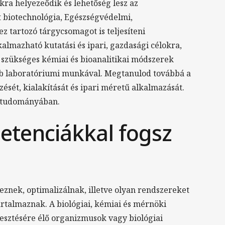
ra helyezeődik és lehetőség lesz az
 biotechnológia, Egészségvédelmi,
 tartozó tárgycsomagot is teljesíteni
lmazható kutatási és ipari, gazdasági célokra,
 szükséges kémiai és bioanalitikai módszerek
öbb laboratóriumi munkával. Megtanulod továbbá a
zését, kialakítását és ipari méretű alkalmazását.
a tudományában.
etenciákkal fogsz
znek, optimalizálnak, illetve olyan rendszereket
rtalmaznak. A biológiai, kémiai és mérnöki
esztésére élő organizmusok vagy biológiai