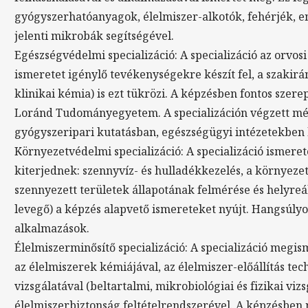
gyógyszerhatóanyagok, élelmiszer-alkotók, fehérjék, e
jelenti mikrobák segítségével.
Egészségvédelmi specializáció: A specializáció az orvos
ismeretet igénylő tevékenységekre készít fel, a szakirán
klinikai kémia) is ezt tükrözi. A képzésben fontos szer
Loránd Tudományegyetem. A specializáción végzett mé
gyógyszeripari kutatásban, egészségügyi intézetekben
Környezetvédelmi specializáció: A specializáció ismere
kiterjednek: szennyvíz- és hulladékkezelés, a környeze
szennyezett területek állapotának felmérése és helyreállí
levegő) a képzés alapvető ismereteket nyújt. Hangsúlyo
alkalmazások.
Élelmiszerminősítő specializáció: A specializáció megis
az élelmiszerek kémiájával, az élelmiszer-előállítás t
vizsgálatával (beltartalmi, mikrobiológiai és fizikai viz
élelmiszerbiztonság feltételrendszerével. A képzésben