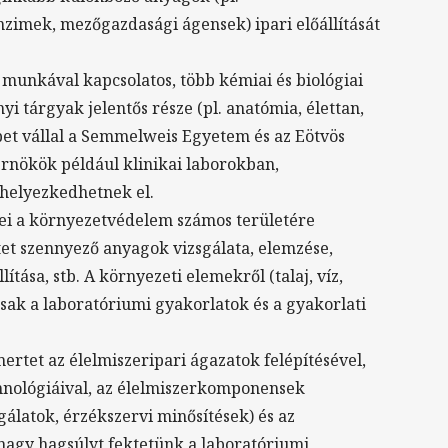
nzimek, mezőgazdasági ágensek) ipari előállítását
i munkával kapcsolatos, több kémiai és biológiai
yi tárgyak jelentős része (pl. anatómia, élettan,
epet vállal a Semmelweis Egyetem és az Eötvös
rnökök például klinikai laborokban,
 helyezkedhetnek el.
tei a környezetvédelem számos területére
tet szennyező anyagok vizsgálata, elemzése,
tása, stb. A környezeti elemekről (talaj, víz,
sak a laboratóriumi gyakorlatok és a gyakorlati
mertet az élelmiszeripari ágazatok felépítésével,
echnológiáival, az élelmiszerkomponensek
sgálatok, érzékszervi minősítések) és az
 nagy hagsúlyt fektetünk a laboratóriumi