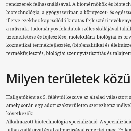
rendszerek felhasználásával. A biomérnökök és biotec
biotechnológia, a gyógyszeripar, a környezet- és egész
illetve ezekhez kapcsolódó kutatás-fejlesztési tevéke
a műszaki-tudományos feladatok széles skálájával talál
üzemeltetése és fejlesztése, molekuláris biológiai és or
kozmetikai termékfejlesztés, (bio)analitikai és élelmisz
termékfejlesztés, biológiai szennyvíztisztítás és talajre
Milyen területek közü
Hallgatóként az 5. félévtől kezdve az általad választott
amely során egy adott szakterületen szerezhetsz mélyeb
következők:
Alkalmazott biotechnológia specializáció: A specializác
felhasználásával és alkalmazásával ismertet meg. Ez l