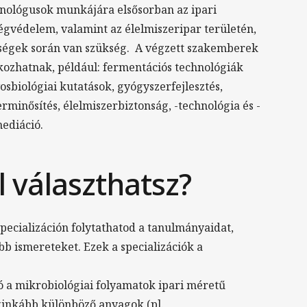
hnológusok munkájára elsősorban az ipari
ségvédelem, valamint az élelmiszeripar területén,
nységek során van szükség. A végzett szakemberek
kozhatnak, például: fermentációs technológiák
vosbiológiai kutatások, gyógyszerfejlesztés,
erminősítés, élelmiszerbiztonság, -technológia és -
mediáció.
l választhatsz?
 specializáción folytathatod a tanulmányaidat,
b ismereteket. Ezek a specializációk a
ió a mikrobiológiai folyamatok ipari méretű
eginkább különböző anyagok (pl.