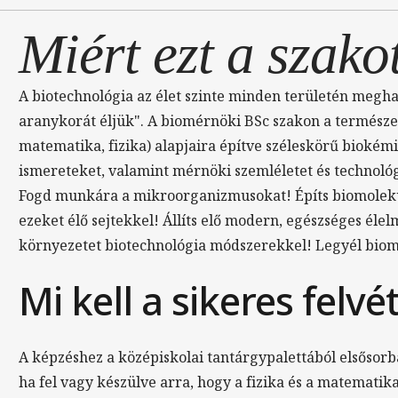
Miért ezt a szako
A biotechnológia az élet szinte minden területén megha
aranykorát éljük". A biomérnöki BSc szakon a természe
matematika, fizika) alapjaira építve széleskörű biokémi
ismereteket, valamint mérnöki szemléletet és technológi
Fogd munkára a mikroorganizmusokat! Építs biomoleku
ezeket élő sejtekkel! Állíts elő modern, egészséges éle
környezetet biotechnológia módszerekkel! Legyél bio
Mi kell a sikeres felvé
A képzéshez a középiskolai tantárgypalettából elsősorb
ha fel vagy készülve arra, hogy a fizika és a matematika