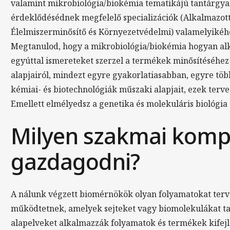
valamint mikrobiológia/biokémia tematikájú tantárgyak
érdeklődésédnek megfelelő specializációk (Alkalmazott
Élelmiszerminősítő és Környezetvédelmi) valamelyikéhez
Megtanulod, hogy a mikrobiológia/biokémia hogyan alka
egyúttal ismereteket szerzel a termékek minősítéséhez
alapjairól, mindezt egyre gyakorlatiasabban, egyre t
kémiai- és biotechnológiák műszaki alapjait, ezek terve
Emellett elmélyedsz a genetika és molekuláris biológi
Milyen szakmai komp
gazdagodni?
A nálunk végzett biomérnökök olyan folyamatokat terve
működtetnek, amelyek sejteket vagy biomolekulákat ta
alapelveket alkalmazzák folyamatok és termékek kifejl