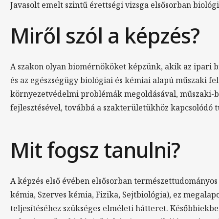
Javasolt emelt szintű érettségi vizsga elsősorban biológi
Miről szól a képzés?
A szakon olyan biomérnököket képzünk, akik az ipari bi
és az egészségügy biológiai és kémiai alapú műszaki fel
környezetvédelmi problémák megoldásával, műszaki-biol
fejlesztésével, továbbá a szakterületükhöz kapcsolódó 
Mit fogsz tanulni?
A képzés első évében elsősorban természettudományos a
kémia, Szerves kémia, Fizika, Sejtbiológia), ez megala
teljesítéséhez szükséges elméleti hátteret. Későbbiekbe