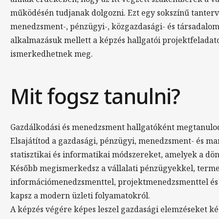
működésén tudjanak dolgozni. Ezt egy sokszínű tantervv
menedzsment-, pénzügyi-, közgazdasági- és társadalomi
alkalmazásuk mellett a képzés hallgatói projektfeladat
ismerkedhetnek meg.
Mit fogsz tanulni?
Gazdálkodási és menedzsment hallgatóként megtanulod 
Elsajátítod a gazdasági, pénzügyi, menedzsment- és ma
statisztikai és informatikai módszereket, amelyek a dö
Később megismerkedsz a vállalati pénzügyekkel, term
információmenedzsmenttel, projektmenedzsmenttel és
kapsz a modern üzleti folyamatokról.
A képzés végére képes leszel gazdasági elemzéseket ké