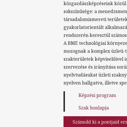
közgazdászképzéseink közül 
sokszínűsége: a menedzsment
társadalomismereti területek
gyakorlatorientált alkalmazá
rendszerén keresztül számos
A BME technológiai környeze
mozognak a komplex üzleti-t
szakterületek képviselőivel 
szervezése és irányítása sorá
nyelvtudásukat üzleti szakny
nyelven hallgatva, illetve sp
Képzési program
Szak honlapja
Számold ki a pontjaid er