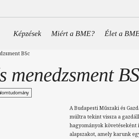
Fő navigáció
Képzések
Miért a BME?
Élet a BM
edzsment BSc
és menedzsment B
alomtudomány
A Budapesti Műszaki és Gaz
múltra tekint vissza a gazdá
hagyományok követéseként i
alapszakot, amely karunk egy