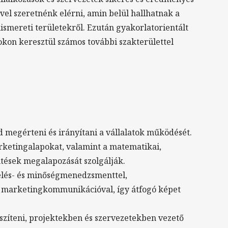
el szeretnénk elérni, amin belül hallhatnak a
smereti területekről. Ezután gyakorlatorientált
okon keresztül számos további szakterülettel
megérteni és irányítani a vállalatok működését.
rketingalapokat, valamint a matematikai,
ntések megalapozását szolgálják.
elés- és minőségmenedzsmenttel,
 marketingkommunikációval, így átfogó képet
szíteni, projektekben és szervezetekben vezető