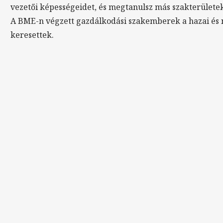
vezetői képességeidet, és megtanulsz más szakterület
A BME-n végzett gazdálkodási szakemberek a hazai é
keresettek.