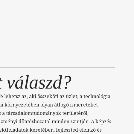
t válaszd?
ehetsz az, aki összeköti az üzlet, a technológia
ai környezetében olyan átfogó ismereteket
s a társadalomtudományok területéről,
ézményi döntéshozatal minden szintjén. A képzés
ektfeladatok keretében, fejleszted elemző és