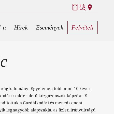
E-n
Hírek
Események
Felvételi
Sc
daságtudományi Egyetemen több mint 100 éves
lkodási szakterületű közgazdászok képzése. E
ndítottuk a Gazdálkodási és menedzsment
ik legnagyobb alapszakja, az üzleti irányultságú