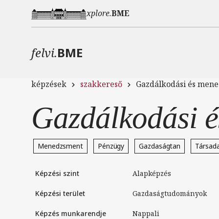
Ugrás a tartalomra
xplore.
BME
felvi.
BME
képzések
szakkereső
Gazdálkodási és men
Gazdálkodási 
Menedzsment
Pénzügy
Gazdaságtan
Társad
Képzési szint
Alapképzés
Képzési terület
Gazdaságtudományok
Képzés munkarendje
nappali