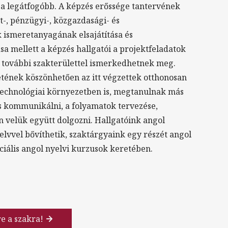
a legátfogóbb. A képzés erőssége tantervének
-, pénzügyi-, közgazdasági- és
 ismeretanyagának elsajátítása és
sa mellett a képzés hallgatói a projektfeladatok
 további szakterülettel ismerkedhetnek meg.
tének köszönhetően az itt végzettek otthonosan
echnológiai környezetben is, megtanulnak más
is kommunikálni, a folyamatok tervezése,
n velük együtt dolgozni. Hallgatóink angol
elvvel bővíthetik, szaktárgyaink egy részét angol
eciális angol nyelvi kurzusok keretében.
re a szakra!