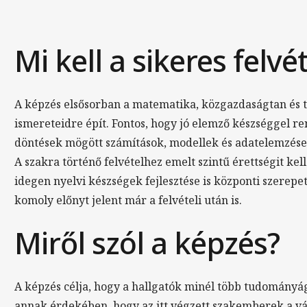
Mi kell a sikeres felvé
A képzés elsősorban a matematika, közgazdaságtan és
ismereteidre épít. Fontos, hogy jó elemző készséggel 
döntések mögött számítások, modellek és adatelemzése
A szakra történő felvételhez emelt szintű érettségit ke
idegen nyelvi készségek fejlesztése is központi szerepe
komoly előnyt jelent már a felvételi után is.
Miről szól a képzés?
A képzés célja, hogy a hallgatók minél több tudományá
annak érdekében, hogy az itt végzett szakemberek a vá