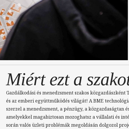
Miért ezt a szako
Gazdálkodási és menedzsment szakos közgazdászként Te l
és az emberi együttműködés világát! A BME technológi
szerzel a menedzsment, a pénzügy, a közgazdaságtan é
amelyekkel magabiztosan mozoghatsz a vállalati és int
során valós üzleti problémák megoldásán dolgozol proj