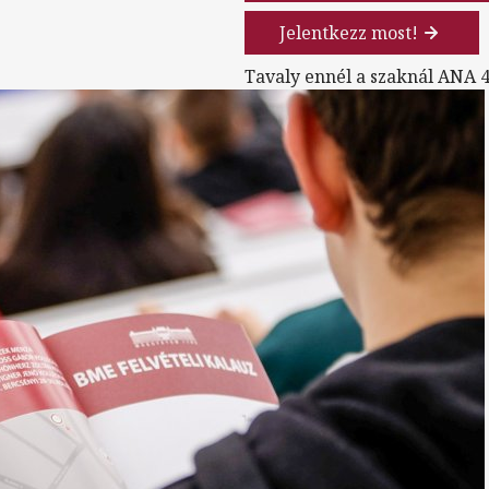
Jelentkezz most!
Tavaly ennél a szaknál ANA 4