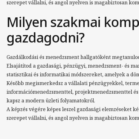
szerepet vállalni, és angol nyelven is magabiztosan kom
Milyen szakmai komp
gazdagodni?
Gazdálkodási és menedzsment hallgatóként megtanulod 
Elsajátítod a gazdasági, pénzügyi, menedzsment- és ma
statisztikai és informatikai módszereket, amelyek a dö
Később megismerkedsz a vállalati pénzügyekkel, term
információmenedzsmenttel, projektmenedzsmenttel és
kapsz a modern üzleti folyamatokról.
A képzés végére képes leszel gazdasági elemzéseket ké
szerepet vállalni, és angol nyelven is magabiztosan kom