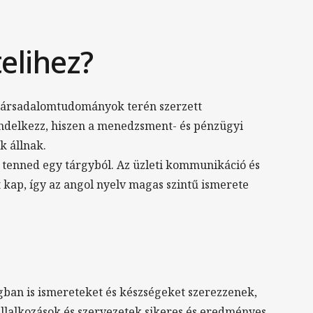
telihez?
 társadalomtudományok terén szerzett
rendelkezz, hiszen a menedzsment- és pénzügyi
k állnak.
ll tenned egy tárgyból. Az üzleti kommunikáció és
t kap, így az angol nyelv magas szintű ismerete
gban is ismereteket és készségeket szerezzenek,
llalkozások és szervezetek sikeres és eredményes