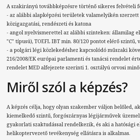
A szakirányú továbbképzésre történő sikeres felvételi f
- az alábbi alapképzési területek valamelyikén szerzett 
közigazgatási, rendészeti és katona
- angol nyelvismerettel az alábbi szinteken: államilag
"C" típusú), TOEFL IBT min. 80/120 pontot elérő szintű, 
- a polgári légi közlekedéshez kapcsolódó műszaki köv
216/2008/EK európai parlamenti és tanácsi rendelet ért
rendelet MED alfejezete szerinti 1. osztályú orvosi minő
Miről szól a képzés?
A képzés célja, hogy olyan szakember váljon belőled, 
kiemelkedő szintű, forgószárnyas légijárművek üzemelt
gyakorlati szaktudással rendelkezik, és aki a hatósági e
helikoptervezető tevékenység ellátásra is alkalmas.