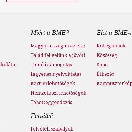
 menü
Miért a BME?
Élet a BME-
Magyarországon az első
Kollégiumok
Talád fel velünk a jövőt!
Közösség
lkulátor
Tanulástámogatás
Sport
Ingyenes nyelvoktatás
Étkezés
Karrierlehetőségek
Kampusztérké
Nemzetközi lehetőségek
Tehetséggondozás
Felvételi
r
Felvételi szabályok