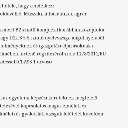
eltétele, hogy rendelkezz:
oklevéllel: Műszaki, informatikai, agrár,
 elismert B2 szintű komplex (korábban középfokú
vagy IELTS 5.5 szintű nyelvvizsga angol nyelvből
etelményeknek és igazgatási eljárásoknak a
elmében történő rögzítéséről szóló 1178/2011/EU
sítéssel (CLASS 1 orvosi)
aki az egyetemi képzési kereteknek megfelelő
etésével kapcsolatos magas elméleti és
lméleti és gyakorlati vizsgák letételét követően