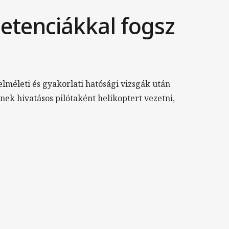
etenciákkal fogsz
elméleti és gyakorlati hatósági vizsgák után
nek hivatásos pilótaként helikoptert vezetni,