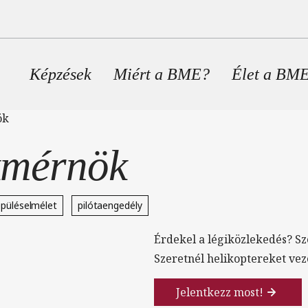
Fő navigáció
Képzések
Miért a BME?
Élet a BM
ök
kmérnök
epüléselmélet
pilótaengedély
Érdekel a légiközlekedés? S
Szeretnél helikoptereket vez
Jelentkezz most!