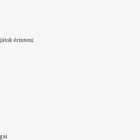
átok érinteni:
gai