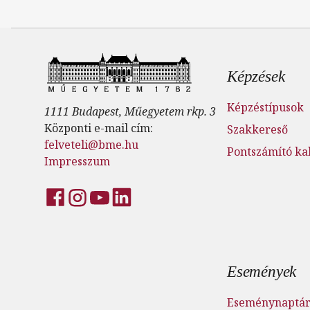
Lábléc
Képzések
Képzéstípusok
1111 Budapest, Műegyetem rkp. 3
Központi e-mail cím:
Szakkereső
felveteli@bme.hu
Pontszámító ka
Impresszum
Események
Eseménynaptá