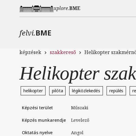
Ugrás a tartalomra
xplore.
BME
felvi.
BME
képzések
szakkereső
Helikopter szakmérn
Helikopter sza
helikopter
pilóta
légiközlekedés
repülés
r
Képzési terület
Műszaki
Képzés munkarendje
levelező
Oktatás nyelve
angol