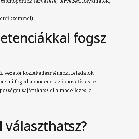
 csomópontok tervezése, tervezési folyamatok,
zetői szemmel)
etenciákkal fogsz
ű, vezetői közlekedésmérnöki feladatok
merni fogod a modern, az innovatív és az
ességet sajátíthatsz el a modellezés, a
l választhatsz?