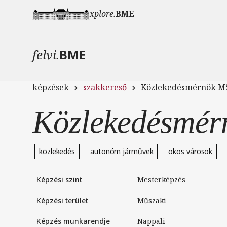
Ugrás a tartalomra
xplore.
BME
felvi.
BME
képzések
szakkereső
Közlekedésmérnök M
Közlekedésmér
közlekedés
autonóm járművek
okos városok
Képzési szint
Mesterképzés
Képzési terület
Műszaki
Képzés munkarendje
nappali