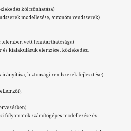
özlekedés kölcsönhatása)
rendszerek modellezése, autonóm rendszerek)
rtelemben vett fenntarthatósága)
 és kialakulásuk elemzése, közlekedési
irányítása, biztonsági rendszerek fejlesztése)
ellemzői),
tervezésben)
ési folyamatok számítógépes modellezése és