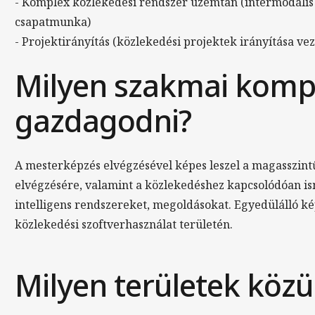
- Komplex közlekedési rendszer üzemtan (intermodális
csapatmunka)
- Projektirányítás (közlekedési projektek irányítása ve
Milyen szakmai komp
gazdagodni?
A mesterképzés elvégzésével képes leszel a magasszint
elvégzésére, valamint a közlekedéshez kapcsolódóan is
intelligens rendszereket, megoldásokat. Egyedülálló kép
közlekedési szoftverhasználat területén.
Milyen területek közü