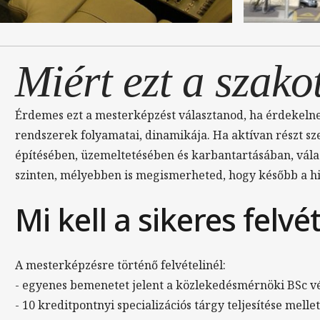
Miért ezt a szako
Érdemes ezt a mesterképzést választanod, ha érdekelne
rendszerek folyamatai, dinamikája. Ha aktívan részt sz
építésében, üzemeltetésében és karbantartásában, válas
szinten, mélyebben is megismerheted, hogy később a hi
Mi kell a sikeres felvé
A mesterképzésre történő felvételinél:
- egyenes bemenetet jelent a közlekedésmérnöki BSc v
- 10 kreditpontnyi specializációs tárgy teljesítése mell