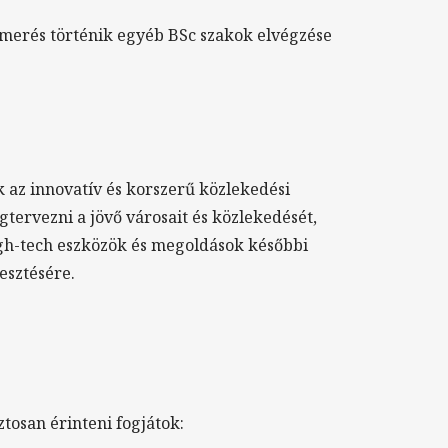
ismerés történik egyéb BSc szakok elvégzése
az innovatív és korszerű közlekedési
tervezni a jövő városait és közlekedését,
high-tech eszközök és megoldások későbbi
esztésére.
tosan érinteni fogjátok: