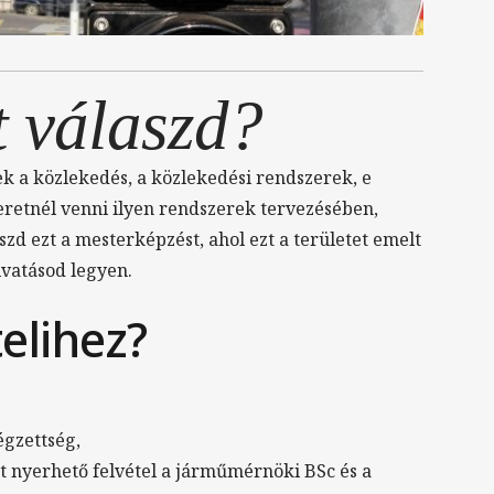
t válaszd?
k a közlekedés, a közlekedési rendszerek, e
eretnél venni ilyen rendszerek tervezésében,
zd ezt a mesterképzést, ahol ezt a területet emelt
vatásod legyen.
telihez?
égzettség,
ett nyerhető felvétel a járműmérnöki BSc és a