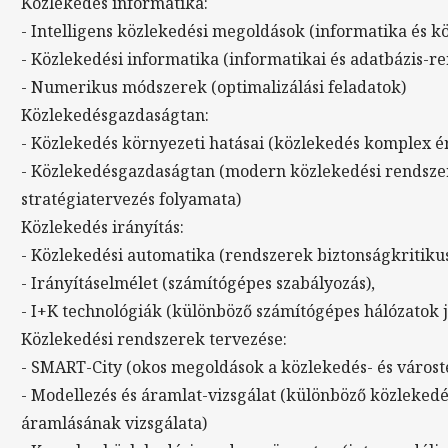
Közlekedés informatika:
- Intelligens közlekedési megoldások (informatika és k
- Közlekedési informatika (informatikai és adatbázis-
- Numerikus módszerek (optimalizálási feladatok)
Közlekedésgazdaságtan:
- Közlekedés környezeti hatásai (közlekedés komplex é
- Közlekedésgazdaságtan (modern közlekedési rendszer
stratégiatervezés folyamata)
Közlekedés irányítás:
- Közlekedési automatika (rendszerek biztonságkritikus 
- Irányításelmélet (számítógépes szabályozás),
- I+K technológiák (különböző számítógépes hálózatok j
Közlekedési rendszerek tervezése:
- SMART-City (okos megoldások a közlekedés- és város
- Modellezés és áramlat-vizsgálat (különböző közleked
áramlásának vizsgálata)