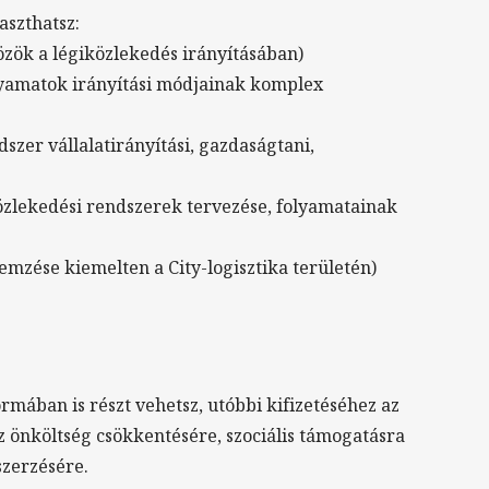
aszthatsz:
zök a légiközlekedés irányításában)
lyamatok irányítási módjainak komplex
zer vállalatirányítási, gazdaságtani,
közlekedési rendszerek tervezése, folyamatainak
lemzése kiemelten a City-logisztika területén)
rmában is részt vehetsz, utóbbi kifizetéséhez az
 önköltség csökkentésére, szociális támogatásra
szerzésére.