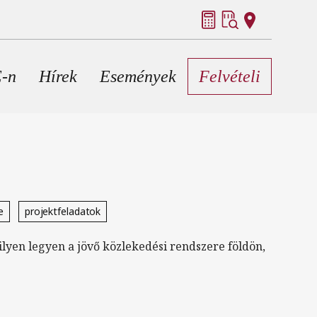
E-n
Hírek
Események
Felvételi
e
projektfeladatok
yen legyen a jövő közlekedési rendszere földön,