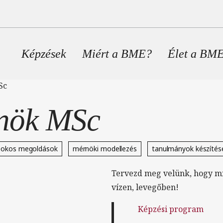
Fő navigáció
Képzések
Miért a BME?
Élet a BM
Sc
nök MSc
okos megoldások
mérnöki modellezés
tanulmányok készítés
Tervezd meg velünk, hogy mil
vízen, levegőben!
Képzési program