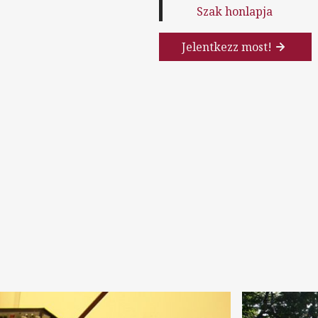
Szak honlapja
Jelentkezz most!