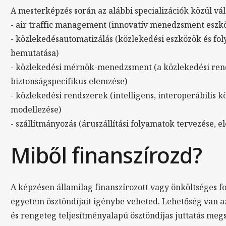
A mesterképzés során az alábbi specializációk közül vál
- air traffic management (innovatív menedzsment eszkö
- közlekedésautomatizálás (közlekedési eszközök és fo
bemutatása)
- közlekedési mérnök-menedzsment (a közlekedési rends
biztonságspecifikus elemzése)
- közlekedési rendszerek (intelligens, interoperábilis 
modellezése)
- szállítmányozás (áruszállítási folyamatok tervezése, e
Miből finanszírozd?
A képzésen államilag finanszírozott vagy önköltséges fo
egyetem ösztöndíjait igénybe veheted. Lehetőség van az
és rengeteg teljesítményalapú ösztöndíjas juttatás meg