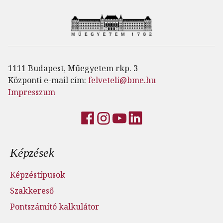
1111 Budapest, Műegyetem rkp. 3
Központi e-mail cím:
felveteli@bme.hu
Impresszum
Lábléc menü
Képzések
Képzéstípusok
Szakkereső
Pontszámító kalkulátor