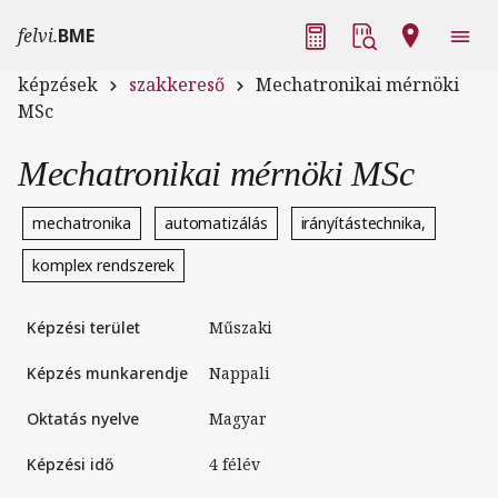
Ugrás a tartalomra
Fő navigáció
felvi.
BME
képzések
szakkereső
Mechatronikai mérnöki
MSc
Mechatronikai mérnöki MSc
mechatronika
automatizálás
irányítástechnika,
komplex rendszerek
Képzési terület
Műszaki
Képzés munkarendje
nappali
Oktatás nyelve
magyar
Képzési idő
4 félév