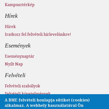
Kampusztérkép
Hírek
Hírek
Iratkozz fel felvételi hírlevelünkre!
Események
Eseménynaptár
Nyílt Nap
Felvételi
Felvételi szabályok
Felvételi követelmények
A BME felvételi honlapja sütiket (cookies)
Felvételi menetrend
alkalmaz. A webhely használatával Ön