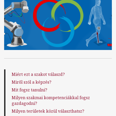
Miért ezt a szakot válaszd?
Miről szól a képzés?
Mit fogsz tanulni?
Milyen szakmai kompetenciákkal fogsz
gazdagodni?
Milyen területek közül választhatsz?