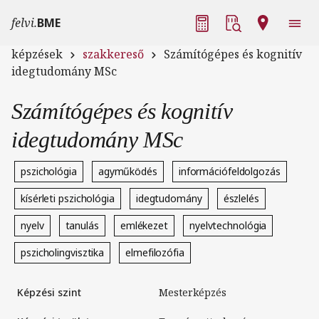
Ugrás a tartalomra
Fő navigáció
felvi.
BME
képzések
szakkereső
Számítógépes és kognitív
idegtudomány MSc
Számítógépes és kognitív
idegtudomány MSc
pszichológia
agyműködés
információfeldolgozás
kísérleti pszichológia
idegtudomány
észlelés
nyelv
tanulás
emlékezet
nyelvtechnológia
pszicholingvisztika
elmefilozófia
Képzési szint
Mesterképzés