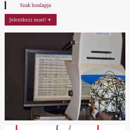
Szak honlapja
Jelentkezz most!