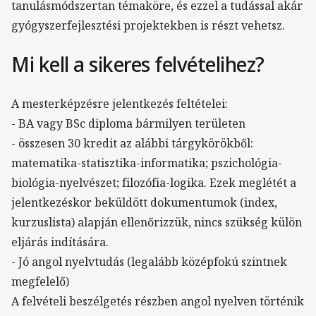
tanulásmódszertan témaköre, és ezzel a tudással akár
gyógyszerfejlesztési projektekben is részt vehetsz.
Mi kell a sikeres felvételihez?
A mesterképzésre jelentkezés feltételei:
- BA vagy BSc diploma bármilyen területen
- összesen 30 kredit az alábbi tárgykörökből:
matematika-statisztika-informatika; pszichológia-
biológia-nyelvészet; filozófia-logika. Ezek meglétét a
jelentkezéskor beküldött dokumentumok (index,
kurzuslista) alapján ellenőrizzük, nincs szükség külön
eljárás indítására.
- Jó angol nyelvtudás (legalább középfokú szintnek
megfelelő)
A felvételi beszélgetés részben angol nyelven történik