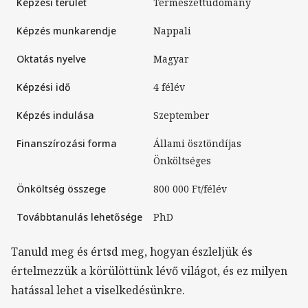
Képzési terület
Természettudomány
Képzés munkarendje
nappali
Oktatás nyelve
magyar
Képzési idő
4 félév
Képzés indulása
Szeptember
Finanszírozási forma
Állami ösztöndíjas
Önköltséges
Önköltség összege
800 000 Ft/félév
Továbbtanulás lehetősége
PhD
Tanuld meg és értsd meg, hogyan észleljük és
értelmezzük a körülöttünk lévő világot, és ez milyen
hatással lehet a viselkedésünkre.