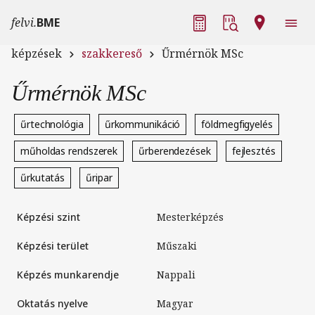
Ugrás a tartalomra
Fő navigáció
felvi.
BME
képzések
szakkereső
Űrmérnök MSc
Űrmérnök MSc
űrtechnológia
űrkommunikáció
földmegfigyelés
műholdas rendszerek
űrberendezések
fejlesztés
űrkutatás
űripar
Képzési szint
Mesterképzés
Képzési terület
Műszaki
Képzés munkarendje
nappali
Oktatás nyelve
magyar