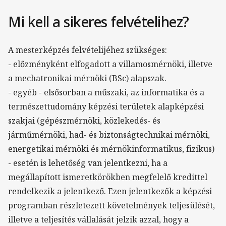
Mi kell a sikeres felvételihez?
A mesterképzés felvételijéhez szükséges:
- előzményként elfogadott a villamosmérnöki, illetve
a mechatronikai mérnöki (BSc) alapszak.
- egyéb - elsősorban a műszaki, az informatika és a
természettudomány képzési területek alapképzési
szakjai (gépészmérnöki, közlekedés- és
járműmérnöki, had- és biztonságtechnikai mérnöki,
energetikai mérnöki és mérnökinformatikus, fizikus)
- esetén is lehetőség van jelentkezni, ha a
megállapított ismeretkörökben megfelelő kredittel
rendelkezik a jelentkező. Ezen jelentkezők a képzési
programban részletezett követelmények teljesülését,
illetve a teljesítés vállalását jelzik azzal, hogy a