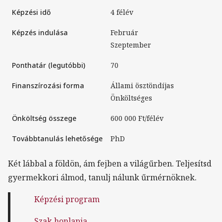
Képzési idő
4 félév
Képzés indulása
Február
Szeptember
Ponthatár (legutóbbi)
70
Finanszírozási forma
Állami ösztöndíjas
Önköltséges
Önköltség összege
600 000 Ft/félév
Továbbtanulás lehetősége
PhD
Két lábbal a földön, ám fejben a világűrben. Teljesítsd
gyermekkori álmod, tanulj nálunk űrmérnöknek.
Képzési program
Szak honlapja