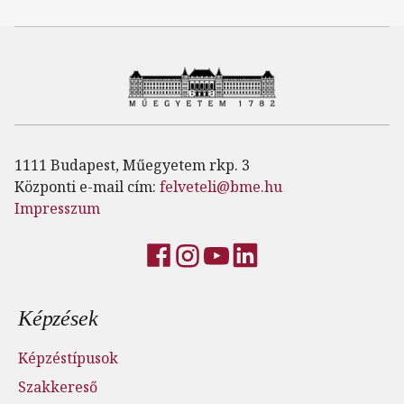
1111 Budapest, Műegyetem rkp. 3
Központi e-mail cím:
felveteli@bme.hu
Impresszum
Lábléc menü
Képzések
Képzéstípusok
Szakkereső