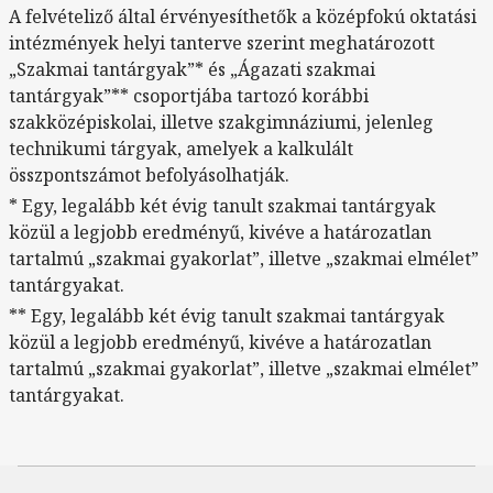
A felvételiző által érvényesíthetők a középfokú oktatási
intézmények helyi tanterve szerint meghatározott
„Szakmai tantárgyak”* és „Ágazati szakmai
tantárgyak”** csoportjába tartozó korábbi
szakközépiskolai, illetve szakgimnáziumi, jelenleg
technikumi tárgyak, amelyek a kalkulált
összpontszámot befolyásolhatják.
* Egy, legalább két évig tanult szakmai tantárgyak
közül a legjobb eredményű, kivéve a határozatlan
tartalmú „szakmai gyakorlat”, illetve „szakmai elmélet”
tantárgyakat.
** Egy, legalább két évig tanult szakmai tantárgyak
közül a legjobb eredményű, kivéve a határozatlan
tartalmú „szakmai gyakorlat”, illetve „szakmai elmélet”
tantárgyakat.