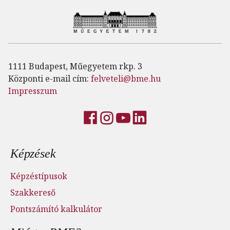
1111 Budapest, Műegyetem rkp. 3
Központi e-mail cím:
felveteli@bme.hu
Impresszum
Lábléc menü
Képzések
Képzéstípusok
Szakkereső
Pontszámító kalkulátor