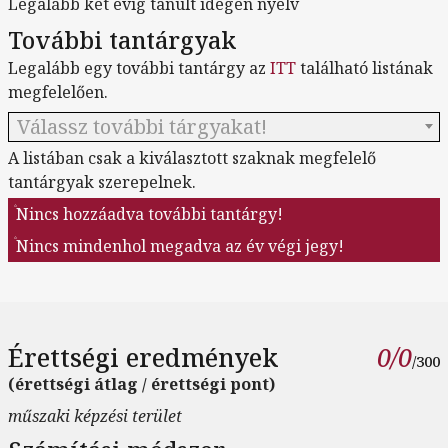
Legalább két évig tanult idegen nyelv
További tantárgyak
Legalább egy további tantárgy az
ITT
található listának
megfelelően.
Válassz további tárgyakat!
A listában csak a kiválasztott szaknak megfelelő
tantárgyak szerepelnek.
Nincs hozzáadva további tantárgy!
Nincs mindenhol megadva az év végi jegy!
Érettségi eredmények
0/0
/300
(érettségi átlag / érettségi pont)
műszaki képzési terület