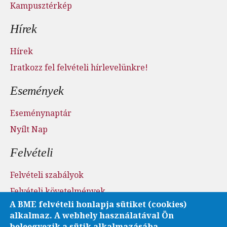
Kampusztérkép
Hírek
Hírek
Iratkozz fel felvételi hírlevelünkre!
Események
Eseménynaptár
Nyílt Nap
Felvételi
Felvételi szabályok
Felvételi követelmények
A BME felvételi honlapja sütiket (cookies)
Felvételi menetrend
alkalmaz. A webhely használatával Ön
Nyílt nap
beleegyezik a sütik alkalmazásába.