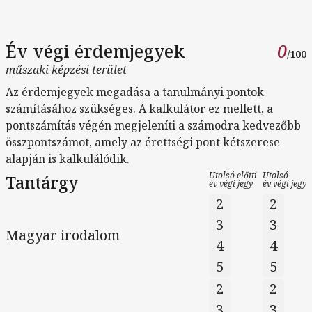
Év végi érdemjegyek
0
/100
műszaki képzési terület
Az érdemjegyek megadása a tanulmányi pontok
számításához szükséges. A kalkulátor ez mellett, a
pontszámítás végén megjeleníti a számodra kedvezőbb
összpontszámot, amely az érettségi pont kétszerese
alapján is kalkulálódik.
Utolsó előtti
Utolsó
Tantárgy
év végi jegy
év végi jegy
2
2
3
3
Magyar irodalom
4
4
5
5
2
2
3
3