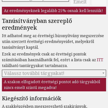
Emelt
Az eredményeknek legalább 25%-osnak kell lenniük!
Tanúsítványban szereplő
eredmények
Itt adhatod meg az érettségi bizonyítvány megszerzése
után szerzett érettségi eredményeidet, melyekről
tanúsítványt kaptál.
Ezek az eredmények csak az érettségi pontok
számításában használhatók fel, ezért a lista csak az
ITT
található tantárgyakat tartalmazza.
Válassz további tárgyakat!
A szakon elfogadott érettségi pontot adó tárgyakból
nincs emelt szintű megadva!
Kiegészítő információk
A szakképzésben megszerezhető szakirányok,