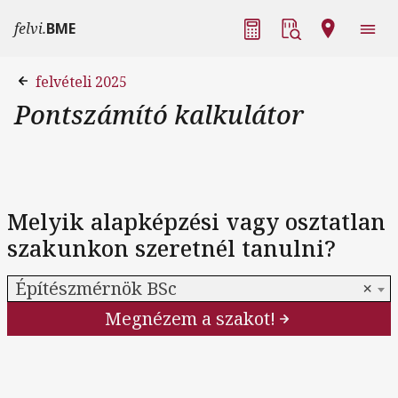
Ugrás a tartalomra
Fő navigáció
felvi.
BME
felvételi 2025
Pontszámító kalkulátor
Melyik alapképzési vagy osztatlan
szakunkon szeretnél tanulni?
Építészmérnök BSc
×
Megnézem a szakot!