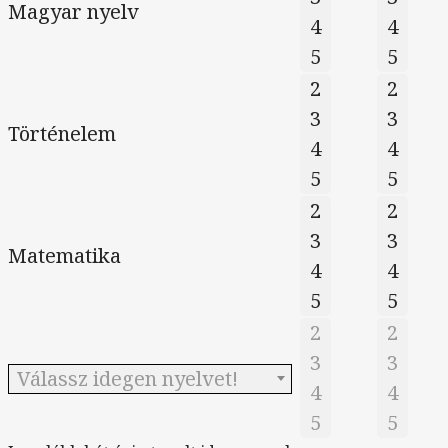
Magyar nyelv
4
4
5
5
2
2
3
3
Történelem
4
4
5
5
2
2
3
3
Matematika
4
4
5
5
2
2
3
3
Válassz idegen nyelvet!
4
4
5
5