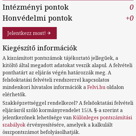
Intézményi pontok
0
Honvédelmi pontok
+0
Jelentkezz most!
Kiegészítő információk
A kiszámított pontszámok tájékoztató jellegűek, a
kitöltő által megadott adatokat veszik alapul. A felvételi
ponthatárt az eljárás végén határozzák meg. A
felsőoktatási felvételi rendszerrel kapcsolatos
mindenkori hivatalos információk a
Felvi.hu
oldalon
elérhetők.
Szakképzettséggel rendelkezel? A felsőoktatási felvételi
eljárásról szóló kormányrendelet 15/A. §-a szerint a
jelentkezőnek lehetősége van
Különleges pontszámítási
szabályok
érvényesítésére, amelyek a kalkulált
összpontszámot befolyásolhatják.