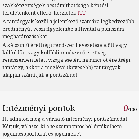
szakképzettségek beszámíthatósága képzési
területenként eltérő. Részletek
ITT
.
A tantárgyak közül a jelentkező számára legkedvezőbb
eredményűt veszi figyelembe a Hivatal a pontszám
meghatározásakor.
A kétszintű érettségi rendszer bevezetése előtt vagy
külföldön, vagy külföldi rendszerű érettségi
rendszerben letett vizsga esetén, ha nincs öt érettségi
tantárgy, akkor a meglévő (kevesebb) tantárgyak
alapján számítják a pontszámot.
Intézményi pontok
0
/100
Itt adhatod meg a várható intézményi pontszámodat.
Kérjük, válaszd ki a te szempontodból értékelhető
jogcímcsoportokat és jogcímeket!