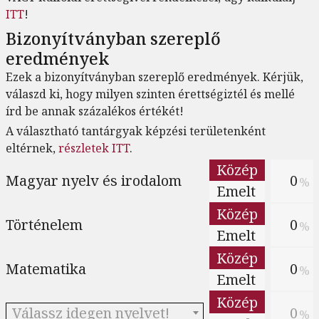
ITT
!
Bizonyítványban szereplő
eredmények
Ezek a bizonyítványban szereplő eredmények. Kérjük,
válaszd ki, hogy milyen szinten érettségiztél és mellé
írd be annak százalékos értékét!
A választható tantárgyak képzési területenként
eltérnek,
részletek ITT
.
Közép
Magyar nyelv és irodalom
%
Emelt
Közép
Történelem
%
Emelt
Közép
Matematika
%
Emelt
Közép
Válassz idegen nyelvet!
%